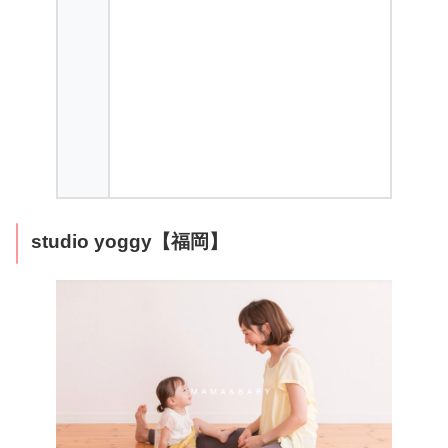
studio yoggy【福岡】