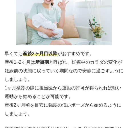
早くても
産後2ヶ月目以降
がおすすめです。
産後1~2ヶ月は
産褥期
と呼ばれ、妊娠中のカラダの変化が
妊娠前の状態に戻っていく期間なので安静に過ごすように
しましょう。
1ヶ月検診の際に担当医から運動の許可が得られれば軽い
運動から始めることが可能です。
産後2ヶ月頃を目安に強度の低いポーズから始めるように
しましょう。